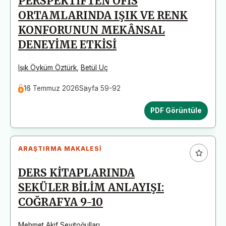
PERSPEKTİFTEN OFİS
ORTAMLARINDA IŞIK VE RENK
KONFORUNUN MEKÂNSAL
DENEYİME ETKİSİ
Işık Öyküm Öztürk
,
Betül Uç
16 Temmuz 2026
Sayfa 59-92
PDF Görüntüle
ARAŞTIRMA MAKALESI
DERS KİTAPLARINDA
SEKÜLER BİLİM ANLAYIŞI:
COĞRAFYA 9-10
Mehmet Akif Seyitoğulları